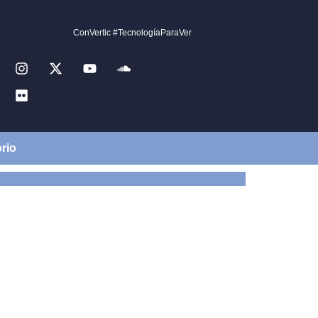
ConVertic #TecnologíaParaVer
rio