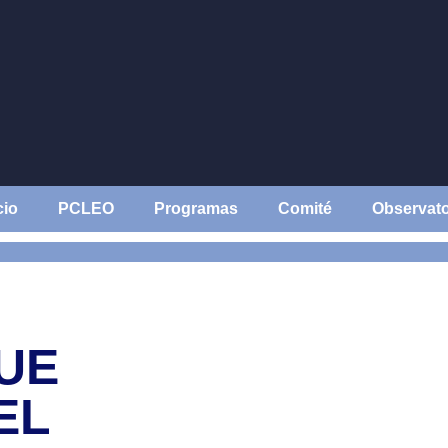
cio
PCLEO
Programas
Comité
Observato
UE
EL