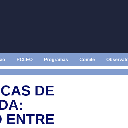
cio
PCLEO
Programas
Comité
Observato
ICAS DE
DA:
 ENTRE