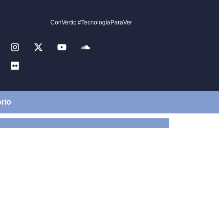
ConVertic #TecnologíaParaVer
rio