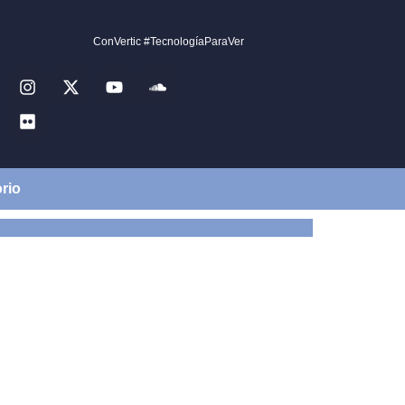
ConVertic #TecnologíaParaVer
rio