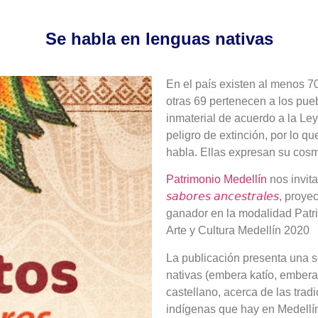
Se habla en lenguas nativas
En el país existen al menos 70
otras 69 pertenecen a los pue
inmaterial de acuerdo a la Le
peligro de extinción, por lo q
habla. Ellas expresan su cosm
Patrimonio Medellín
nos invita
𝘴𝘢𝘣𝘰𝘳𝘦𝘴 𝘢𝘯𝘤𝘦𝘴𝘵𝘳𝘢𝘭𝘦𝘴
, proye
ganador en la modalidad Patri
Arte y Cultura Medellín 2020
La publicación presenta una s
nativas (embera katío, embera
castellano, acerca de las trad
indígenas que hay en Medellín