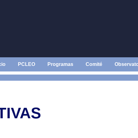
cio
PCLEO
Programas
Comité
Observato
TIVAS