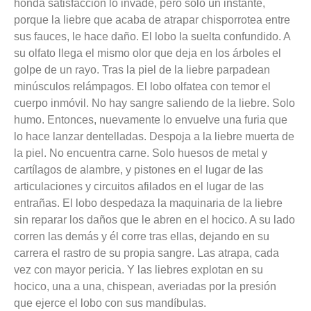
honda satisfacción lo invade, pero solo un instante,
porque la liebre que acaba de atrapar chisporrotea entre
sus fauces, le hace daño. El lobo la suelta confundido. A
su olfato llega el mismo olor que deja en los árboles el
golpe de un rayo. Tras la piel de la liebre parpadean
minúsculos relámpagos. El lobo olfatea con temor el
cuerpo inmóvil. No hay sangre saliendo de la liebre. Solo
humo. Entonces, nuevamente lo envuelve una furia que
lo hace lanzar dentelladas. Despoja a la liebre muerta de
la piel. No encuentra carne. Solo huesos de metal y
cartílagos de alambre, y pistones en el lugar de las
articulaciones y circuitos afilados en el lugar de las
entrañas. El lobo despedaza la maquinaria de la liebre
sin reparar los daños que le abren en el hocico. A su lado
corren las demás y él corre tras ellas, dejando en su
carrera el rastro de su propia sangre. Las atrapa, cada
vez con mayor pericia. Y las liebres explotan en su
hocico, una a una, chispean, averiadas por la presión
que ejerce el lobo con sus mandíbulas.